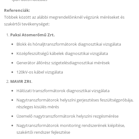
Referenciák:
Többek között az alábbi megrendelőinknél végzünk méréseket és
szakértői tevékenységet:
Paksi Atomerőmű Zrt.
Blokk és hónaljtranszformátorok diagnosztikai vizsgálata
Középfeszültségű kábelek diagnosztikai vizsgálata
Generátor állórész szigetelésdiagnosztikai mérések
120kV-os kábel vizsgálata
MAVIR ZRt
.
Hálózati transzformátorok diagnosztikai vizsgálata
Nagytranszformátorok helyszíni gerjesztéses feszültségpróbája,
részleges kisülés mérés
Üzemelő nagytranszformátorok helyszíni rezgésmérése
Nagytranszformátorok monitoring rendszerének kiépítése,
szakértői rendszer fejlesztése