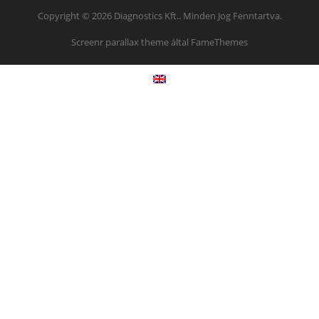
Copyright © 2026 Diagnostics Kft.. Minden Jog Fenntartva.
Screenr parallax theme
által FameThemes