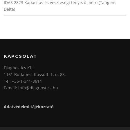
IDAS 2823 Kapacitás és veszteségi tényező mérő (Tangens
Delta)
KAPCSOLAT
Diagnostics Kft.
1161 Budapest Kossuth L. u. 83.
Tel: +36-1-341-8614
E-mail: info@diagnostics.hu
Adatvédelmi tájékoztató