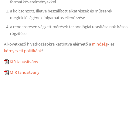
formai követelményekkel
a kölcsönzött, illetve beszállított alkatrészek és műszerek
megfelelőségének folyamatos ellenőrzése
a rendszeresen végzett mérések technológiai utasításainak írásos
rögzítése
A következő hivatkozásokra kattintva elérhető a
minőség
– és
környezeti politikánk
!
KIR tanúsítvány
MIR tanúsítvány