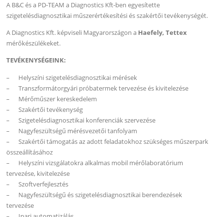
A B&C és a PD-TEAM a Diagnostics Kft-ben egyesítette
szigetelésdiagnosztikai műszerértékesítési és szakértői tevékenységét.
A Diagnostics Kft. képviseli Magyarországon a
Haefely, Tettex
mérőkészülékeket.
TEVÉKENYSÉGEINK:
– Helyszíni szigetelésdiagnosztikai mérések
– Transzformátorgyári próbatermek tervezése és kivitelezése
– Mérőműszer kereskedelem
– Szakértői tevékenység
– Szigetelésdiagnosztikai konferenciák szervezése
– Nagyfeszültségű mérésvezetői tanfolyam
– Szakértői támogatás az adott feladatokhoz szükséges műszerpark
összeállításához
– Helyszíni vizsgálatokra alkalmas mobil mérőlaboratórium
tervezése, kivitelezése
– Szoftverfejlesztés
– Nagyfeszültségű és szigetelésdiagnosztikai berendezések
tervezése
– Ipari automatizálás