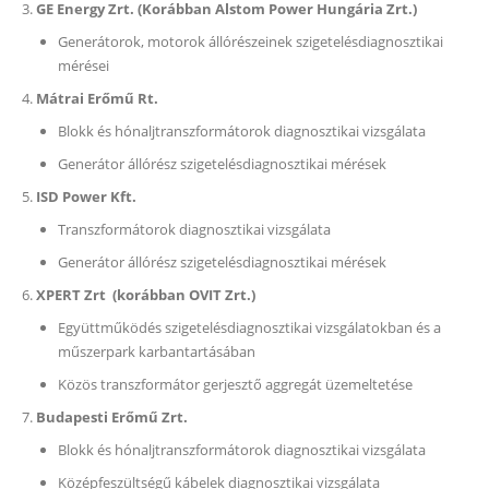
GE Energy Zrt. (Korábban Alstom Power Hungária Zrt.)
Generátorok, motorok állórészeinek szigetelésdiagnosztikai
mérései
Mátrai Erőmű Rt.
Blokk és hónaljtranszformátorok diagnosztikai vizsgálata
Generátor állórész szigetelésdiagnosztikai mérések
ISD Power Kft.
Transzformátorok diagnosztikai vizsgálata
Generátor állórész szigetelésdiagnosztikai mérések
XPERT Zrt (korábban OVIT Zrt.)
Együttműködés szigetelésdiagnosztikai vizsgálatokban és a
műszerpark karbantartásában
Közös transzformátor gerjesztő aggregát üzemeltetése
Budapesti Erőmű Zrt.
Blokk és hónaljtranszformátorok diagnosztikai vizsgálata
Középfeszültségű kábelek diagnosztikai vizsgálata