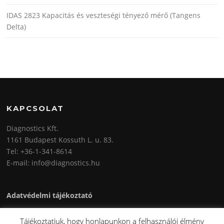
IDAS 2823 Kapacitás és veszteségi tényező mérő (Tangens
Delta)
KAPCSOLAT
Diagnostics Kft.
1161 Budapest Kossuth L. u. 83.
Tel: +36-1-341-8614
E-mail: info@diagnostics.hu
Adatvédelmi tájékoztató
Tájékoztatjuk, hogy honlapunkon a felhasználói élmény