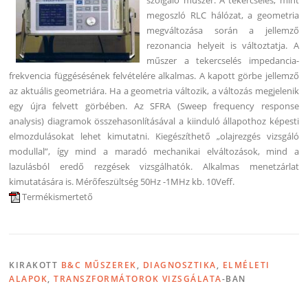
megoszló RLC hálózat, a geometria
megváltozása során a jellemző
rezonancia helyeit is változtatja. A
műszer a tekercselés impedancia-
frekvencia függésésének felvételére alkalmas. A kapott görbe jellemző
az aktuális geometriára. Ha a geometria változik, a változás megjelenik
egy újra felvett görbében. Az SFRA (Sweep frequency response
analysis) diagramok összehasonlításával a kiinduló állapothoz képesti
elmozdulásokat lehet kimutatni. Kiegészíthető „olajrezgés vizsgáló
modullal”, így mind a maradó mechanikai elváltozások, mind a
lazulásból eredő rezgések vizsgálhatók. Alkalmas menetzárlat
kimutatására is. Mérőfeszültség 50Hz -1MHz kb. 10Veff.
Termékismertető
KIRAKOTT
B&C MŰSZEREK
,
DIAGNOSZTIKA
,
ELMÉLETI
ALAPOK
,
TRANSZFORMÁTOROK VIZSGÁLATA
-BAN