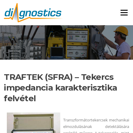
Ugrás
a
Menü
tartalomra
TRAFTEK (SFRA) – Tekercs
impedancia karakterisztika
felvétel
Transzformátortekercsek mechanikai
elmozdulásának detektálására
szolgáló műszer. A tekercselés, mint