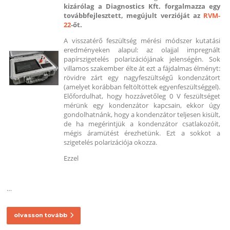
kizárólag a Diagnostics Kft. forgalmazza egy
továbbfejlesztett, megújult verzióját az
RVM-
22
-őt.
A visszatérő feszültség mérési módszer kutatási
eredményeken alapul: az olajjal impregnált
papírszigetelés polarizációjának jelenségén. Sok
villamos szakember élte át ezt a fájdalmas élményt:
rövidre zárt egy nagyfeszültségű kondenzátort
(amelyet korábban feltöltöttek egyenfeszültséggel).
Előfordulhat, hogy hozzávetőleg 0 V feszültséget
mérünk egy kondenzátor kapcsain, ekkor úgy
gondolhatnánk, hogy a kondenzátor teljesen kisült,
de ha megérintjük a kondenzátor csatlakozóit,
mégis áramütést érezhetünk. Ezt a sokkot a
szigetelés polarizációja okozza.
Ezzel
…
olvasson tovább