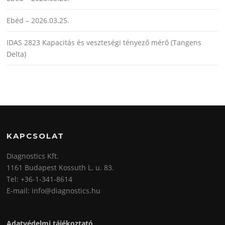
Ebéd – 2026.03.25.
IDAS 2823 Kapacitás és veszteségi tényező mérő (Tangens
Delta)
KAPCSOLAT
Diagnostics Kft.
1161 Budapest Kossuth L. u. 83.
Tel: +36-1-341-8614
E-mail: info@diagnostics.hu
Adatvédelmi tájékoztató