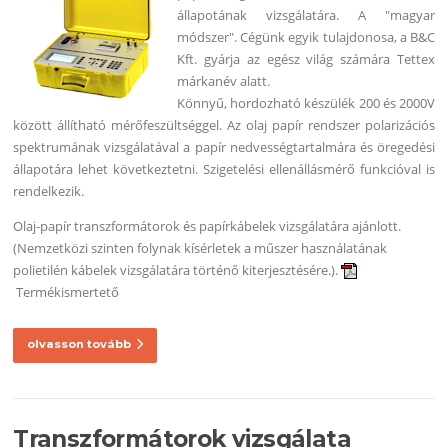
állapotának vizsgálatára. A "magyar
módszer". Cégünk egyik tulajdonosa, a B&C
Kft. gyárja az egész világ számára Tettex
márkanév alatt.
Könnyű, hordozható készülék 200 és 2000V
között állítható mérőfeszültséggel. Az olaj papír rendszer polarizációs
spektrumának vizsgálatával a papír nedvességtartalmára és öregedési
állapotára lehet következtetni. Szigetelési ellenállásmérő funkcióval is
rendelkezik.
Olaj-papír transzformátorok és papírkábelek vizsgálatára ajánlott.
(Nemzetközi szinten folynak kísérletek a műszer használatának
polietilén kábelek vizsgálatára történő kiterjesztésére.).
Termékismertető
olvasson tovább
Transzformátorok vizsgálata