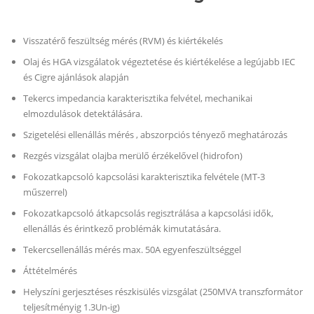
Visszatérő feszültség mérés (RVM) és kiértékelés
Olaj és HGA vizsgálatok végeztetése és kiértékelése a legújabb IEC
és Cigre ajánlások alapján
Tekercs impedancia karakterisztika felvétel, mechanikai
elmozdulások detektálására.
Szigetelési ellenállás mérés , abszorpciós tényező meghatározás
Rezgés vizsgálat olajba merülő érzékelővel (hidrofon)
Fokozatkapcsoló kapcsolási karakterisztika felvétele (MT-3
műszerrel)
Fokozatkapcsoló átkapcsolás regisztrálása a kapcsolási idők,
ellenállás és érintkező problémák kimutatására.
Tekercsellenállás mérés max. 50A egyenfeszültséggel
Áttételmérés
Helyszíni gerjesztéses részkisülés vizsgálat (250MVA transzformátor
teljesítményig 1.3Un-ig)