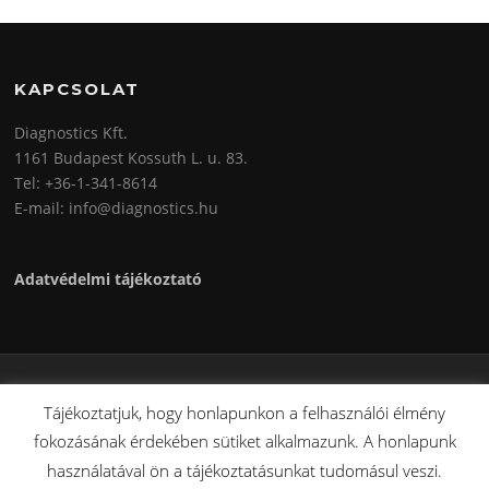
KAPCSOLAT
Diagnostics Kft.
1161 Budapest Kossuth L. u. 83.
Tel: +36-1-341-8614
E-mail: info@diagnostics.hu
Adatvédelmi tájékoztató
Copyright © 2026 Diagnostics Kft.. Minden Jog Fenntartva.
Tájékoztatjuk, hogy honlapunkon a felhasználói élmény
Screenr parallax theme
által FameThemes
fokozásának érdekében sütiket alkalmazunk. A honlapunk
használatával ön a tájékoztatásunkat tudomásul veszi.