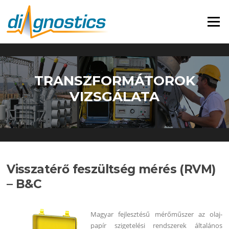
Ugrás
a
Menü
tartalomra
TRANSZFORMÁTOROK
VIZSGÁLATA
Visszatérő feszültség mérés (RVM)
– B&C
Magyar fejlesztésű mérőműszer az olaj-
papír szigetelési rendszerek általános