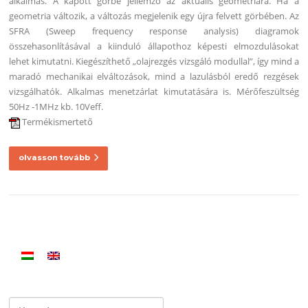
alkalmas. A kapott görbe jellemző az aktuális geometriára. Ha a
geometria változik, a változás megjelenik egy újra felvett görbében. Az
SFRA (Sweep frequency response analysis) diagramok
összehasonlításával a kiinduló állapothoz képesti elmozdulásokat
lehet kimutatni. Kiegészíthető „olajrezgés vizsgáló modullal”, így mind a
maradó mechanikai elváltozások, mind a lazulásból eredő rezgések
vizsgálhatók. Alkalmas menetzárlat kimutatására is. Mérőfeszültség
50Hz -1MHz kb. 10Veff.
Termékismertető
olvasson tovább
Keresés: