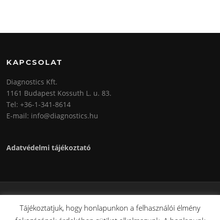
KAPCSOLAT
Diagnostics Kft.
1161 Budapest Kossuth L. u. 83.
Tel: +36-1-341-8614
E-mail: info@diagnostics.hu
Adatvédelmi tájékoztató
Copyright © 2026 Diagnostics Kft.. Minden Jog Fenntartva.
Tájékoztatjuk, hogy honlapunkon a felhasználói élmény
Screenr parallax theme
által FameThemes