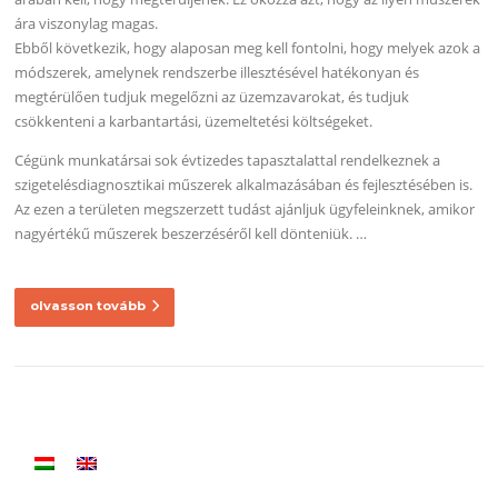
ára viszonylag magas.
Ebből következik, hogy alaposan meg kell fontolni, hogy melyek azok a
módszerek, amelynek rendszerbe illesztésével hatékonyan és
megtérülően tudjuk megelőzni az üzemzavarokat, és tudjuk
csökkenteni a karbantartási, üzemeltetési költségeket.
Cégünk munkatársai sok évtizedes tapasztalattal rendelkeznek a
szigetelésdiagnosztikai műszerek alkalmazásában és fejlesztésében is.
Az ezen a területen megszerzett tudást ajánljuk ügyfeleinknek, amikor
nagyértékű műszerek beszerzéséről kell dönteniük. …
olvasson tovább