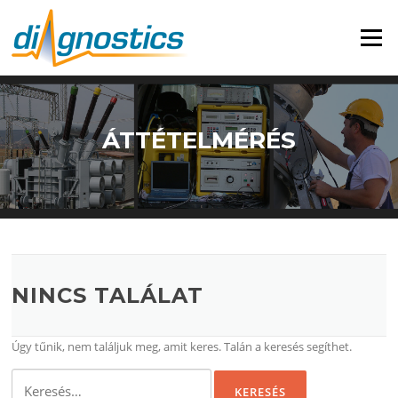
Ugrás
a
Menü
tartalomra
ÁTTÉTELMÉRÉS
NINCS TALÁLAT
Úgy tűnik, nem találjuk meg, amit keres. Talán a keresés segíthet.
Keresés: