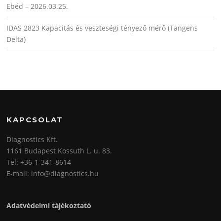
Ebéd – 2026.03.25.
IDAS 2823 Kapacitás és veszteségi tényező mérő (Tangens
Delta)
KAPCSOLAT
Diagnostics Kft.
1161 Budapest Kossuth L. u. 83.
Tel: +36-1-341-8614
E-mail: info@diagnostics.hu
Adatvédelmi tájékoztató