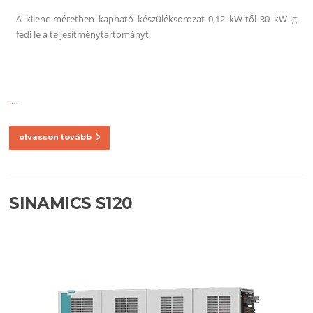
A kilenc méretben kapható készüléksorozat 0,12 kW-től 30 kW-ig
fedi le a teljesítménytartományt.
.
…
olvasson tovább
SINAMICS S120