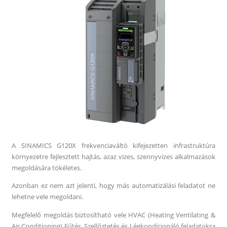
A SINAMICS G120X frekvenciaváltó kifejezetten infrastruktúra
környezetre fejlesztett hajtás, azaz vizes, szennyvizes alkalmazások
megoldására tökéletes.
Azonban ez nem azt jelenti, hogy más automatizálási feladatot ne
lehetne vele megoldani.
Megfelelő megoldás biztosítható vele HVAC (Heating Ventilating &
Air Conditioning) Fűtés, Szellőztetés és Légkondícionáló feladatokra