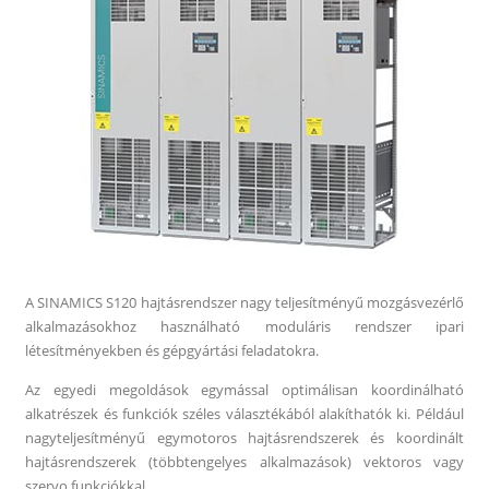
A SINAMICS S120 hajtásrendszer nagy teljesítményű mozgásvezérlő
alkalmazásokhoz használható moduláris rendszer ipari
létesítményekben és gépgyártási feladatokra.
Az egyedi megoldások egymással optimálisan koordinálható
alkatrészek és funkciók széles választékából alakíthatók ki. Például
nagyteljesítményű egymotoros hajtásrendszerek és koordinált
hajtásrendszerek (többtengelyes alkalmazások) vektoros vagy
szervo funkciókkal.