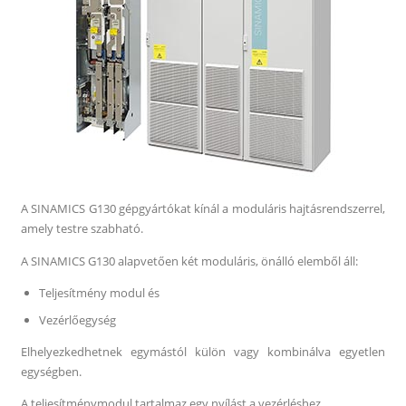
A SINAMICS G130 gépgyártókat kínál a moduláris hajtásrendszerrel,
amely testre szabható.
A SINAMICS G130 alapvetően két moduláris, önálló elemből áll:
Teljesítmény modul és
Vezérlőegység
Elhelyezkedhetnek egymástól külön vagy kombinálva egyetlen
egységben.
A teljesítménymodul tartalmaz egy nyílást a vezérléshez.