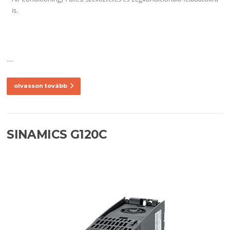
is.
.
…
olvasson tovább
SINAMICS G120C