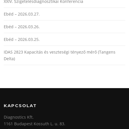
XXIV. Szigetelésdiagnosztikai Konferencia
Ebéd – 2026.03.27.
Ebéd – 2026.03.26.
Ebéd – 2026.03.25.
IDAS 2823 Kapacitás és veszteségi tényező mérő (Tangens
Delta)
KAPCSOLAT
Diagnostics Kft.
1161 Budapest Kossuth L. u. 83.