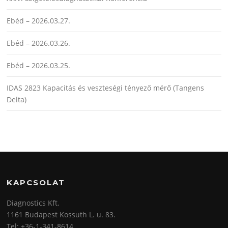
Ebéd – 2026.03.27.
Ebéd – 2026.03.26.
Ebéd – 2026.03.25.
IDAS 2823 Kapacitás és veszteségi tényező mérő (Tangens
Delta)
KAPCSOLAT
Diagnostics Kft.
1161 Budapest Kossuth L. u. 83.
Tel: +36-1-341-8614