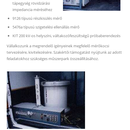
tápegység rövidzárási
impedancia méréséhez
9126 típusú részkisülés mérő
5476a típusú szigetelési ellenállás mérő
KIT 200 kV-os helyszíni, váltakozófeszültségű próbaberendezés
Vállalkozunk a megrendelő igényeinek megfelelő mérőkocsi
tervezésére, kivitelezésére. Szakértői támogatást nyújtunk az adott
feladatokhoz szükséges műszerpark összeállításához.