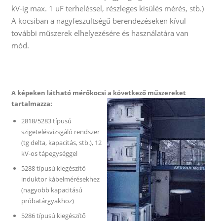
kV-ig max. 1 uF terheléssel, részleges kisülés mérés, stb.)
A kocsiban a nagyfeszültségű berendezéseken kívül
további műszerek elhelyezésére és használatára van
mód.
A képeken látható mérőkocsi a következő műszereket
tartalmazza:
2818/5283 típusú
szigetelésvizsgáló rendszer
(tg delta, kapacitás, stb.), 12
kV-os tápegységgel
5288 típusú kiegészítő
induktor kábelmérésekhez
(nagyobb kapacitású
próbatárgyakhoz)
5286 típusú kiegészítő