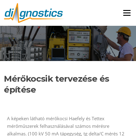
Menü
Mérőkocsik tervezése és
építése
A képeken látható mérőkocsi Haefely és Tettex
mérőműszerek felhasználásával számos mérésre
alkalmas. (100 kV 50 mA tápegység, tg delta/C mérés 12